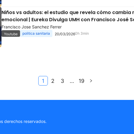
Niños vs adultos: el estudio que revela cómo cambia 
emocional | Eureka Divulga UMH con Francisco José S
Francisco Jose Sanchez Ferrer
politica sanitaria
0h 3min
Youtube
20/03/2026
1
2
3
…
19
s derechos reservados.