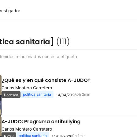
vestigador
itica sanitaria]
(111)
enidos relacionados con esta etiqueta
¿Qué es y en qué consiste A-JUDO?
Carlos Montero Carretero
politica sanitaria
0h 2min
Podcast
14/04/2026
A-JUDO: Programa antibullying
Carlos Montero Carretero
politica sanitaria
0h 1min
RRSS
14/04/2026